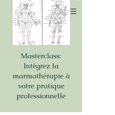
Mon Corps Esprit
Coaching &
a
ccompagnement
avec
l'ayurvéda
Masterclass:
Intégrez la
marmathérapie à
votre pratique
professionnelle