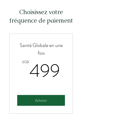
Choisissez votre
fréquence de paiement
Santé Globale en une
fois
499£G
499
£GB
Acheter